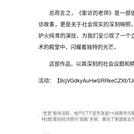
总而言之，《家访的老师》是一部
访故事，更是关于社会现实的深刻映照
炉火纯青的演技，为我们呈🙂现了一个
术的殿堂中，闪耀着独特的光芒。
这部作品，以其深刻的社会议题和
活动：【
8cjVGdkyAuHwSRRkeCZXbTJ
“老登”板块活跃，地产E‘T’F逆市涨逾1%续刷
特{朗}普前经济顾问“炮轰”关税：重创了美国就业