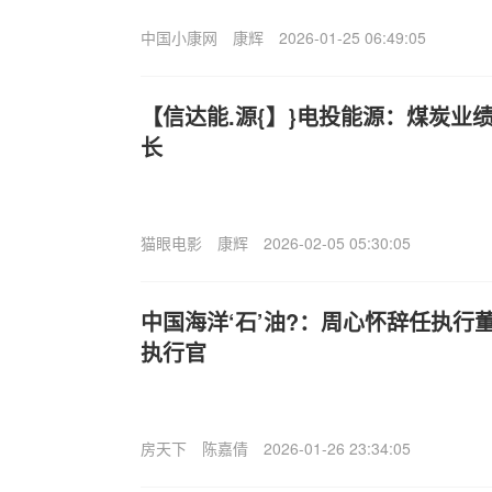
中国小康网
康辉
2026-01-25 06:49:05
【信达能.源{】}电投能源：煤炭业
长
猫眼电影
康辉
2026-02-05 05:30:05
中国海洋‘石’油?：周心怀辞任执行
执行官
房天下
陈嘉倩
2026-01-26 23:34:05